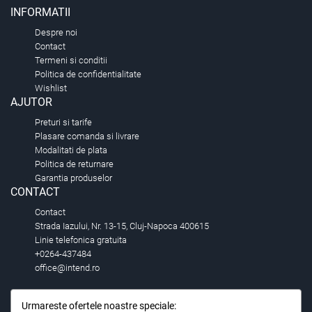
INFORMATII
Despre noi
Contact
Termeni si conditii
Politica de confidentialitate
Wishlist
AJUTOR
Preturi si tarife
Plasare comanda si livrare
Modalitati de plata
Politica de returnare
Garantia produselor
CONTACT
Contact
Strada Iazului, Nr. 13-15, Cluj-Napoca 400615
Linie telefonica gratuita
+0264-437484
office@intend.ro
Urmareste ofertele noastre speciale: