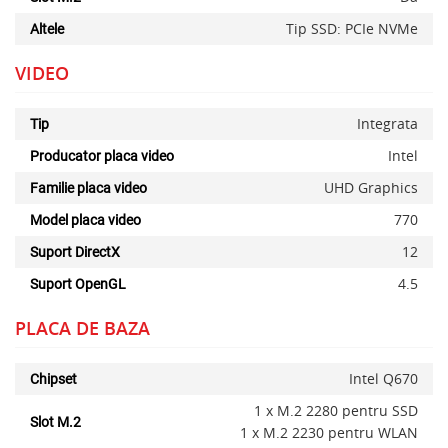
Tip SSD: PCIe NVMe
Altele
VIDEO
Integrata
Tip
Intel
Producator placa video
UHD Graphics
Familie placa video
770
Model placa video
12
Suport DirectX
4.5
Suport OpenGL
PLACA DE BAZA
Intel Q670
Chipset
1 x M.2 2280 pentru SSD
Slot M.2
x
1 x M.2 2230 pentru WLAN