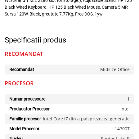
WLAN and 1 M.2 2280 slot for storage.), Adjustable Stand, HP 125
Black Wired Keyboard, HP 125 Black Wired Mouse, Camera 5 MP,
Sursa 120W, Black, greutate 7.77Kg, Free DOS, 1yw
Specificatii produs
RECOMANDAT
Midsize Office
Recomandat
PROCESOR
1
Numar procesoare
Intel
Producator Procesor
Intel Core i7 din a paisprezecea generatie
Familie procesor
14700T
Model Procesor
Raptor Lake-R
Nucleu