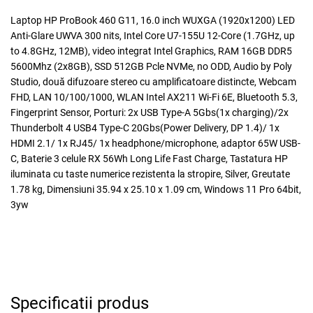
Laptop HP ProBook 460 G11, 16.0 inch WUXGA (1920x1200) LED
Anti-Glare UWVA 300 nits, Intel Core U7-155U 12-Core (1.7GHz, up
to 4.8GHz, 12MB), video integrat Intel Graphics, RAM 16GB DDR5
5600Mhz (2x8GB), SSD 512GB Pcle NVMe, no ODD, Audio by Poly
Studio, două difuzoare stereo cu amplificatoare distincte, Webcam
FHD, LAN 10/100/1000, WLAN Intel AX211 Wi-Fi 6E, Bluetooth 5.3,
Fingerprint Sensor, Porturi: 2x USB Type-A 5Gbs(1x charging)/2x
Thunderbolt 4 USB4 Type-C 20Gbs(Power Delivery, DP 1.4)/ 1x
HDMI 2.1/ 1x RJ45/ 1x headphone/microphone, adaptor 65W USB-
C, Baterie 3 celule RX 56Wh Long Life Fast Charge, Tastatura HP
iluminata cu taste numerice rezistenta la stropire, Silver, Greutate
1.78 kg, Dimensiuni 35.94 x 25.10 x 1.09 cm, Windows 11 Pro 64bit,
3yw
Specificatii produs