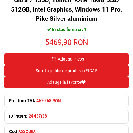
Ultra 7 155U, 16inch, RAM 16GB, SSD
512GB, Intel Graphics, Windows 11 Pro,
Pike Silver aluminium
In stoc furnizor: 1
5469,90
RON
Adauga in cos
Solicita publicare produs in SICAP
Adauga la favorite
Pret fara TVA:
4520.58 RON
ID intern:
124437138
Cod:
A23C0EA