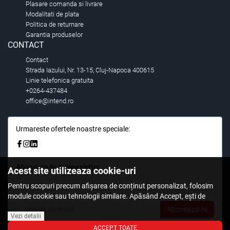
Plasare comanda si livrare
Modalitati de plata
Politica de returnare
Garantia produselor
CONTACT
Contact
Strada Iazului, Nr. 13-15, Cluj-Napoca 400615
Linie telefonica gratuita
+0264-437484
office@intend.ro
Urmareste ofertele noastre speciale:
Aboneaza-te la Newsletter
Acest site utilizeaza cookie-uri
Fii primul care stie. Inscrieti-vă la newsletter astazi.
Pentru scopuri precum afișarea de conținut personalizat, folosim
module cookie sau tehnologii similare. Apăsând Accept, ești de
acord să permiți colectarea de informații prin cookie-uri sau
Aboneaza-te
tehnologii similare. Află in sectiunea Politica de Cookies mai multe
Vezi detalii
despre cookie-uri, inclusiv despre posibilitatea retragerii acordului.
ACCEPT TOATE