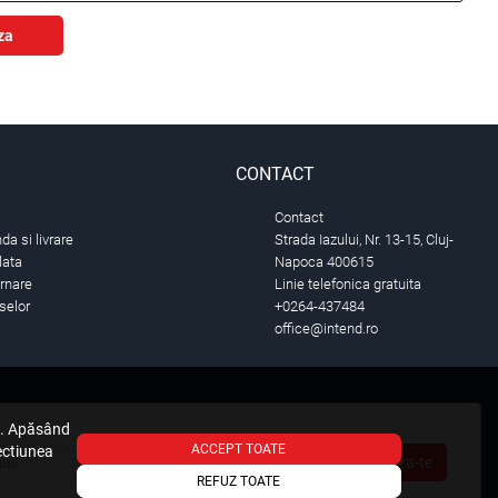
za
CONTACT
Contact
a si livrare
Strada Iazului, Nr. 13-15, Cluj-
lata
Napoca 400615
urnare
Linie telefonica gratuita
selor
+0264-437484
office@intend.ro
e. Apăsând
ACCEPT TOATE
sectiunea
Aboneaza-te
REFUZ TOATE