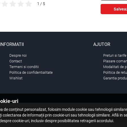
1 / 5
Salvea
INFORMATII
AJUTOR
Despre noi
Preturi si tarife
Contact
Plasare comand
Termeni si conditii
Modalitati de p
Politica de confidentialitate
Politica de ret
Wishlist
Garantia produ
ookie-uri
a de conținut personalizat, folosim module cookie sau tehnologii similar
oneaza-te la Newsletter
i colectarea de informații prin cookie-uri sau tehnologii similare. Află in 
espre cookie-uri, inclusiv despre posibilitatea retragerii acordului.
 primul care stie. Inscrieti-vă la newsletter astazi.