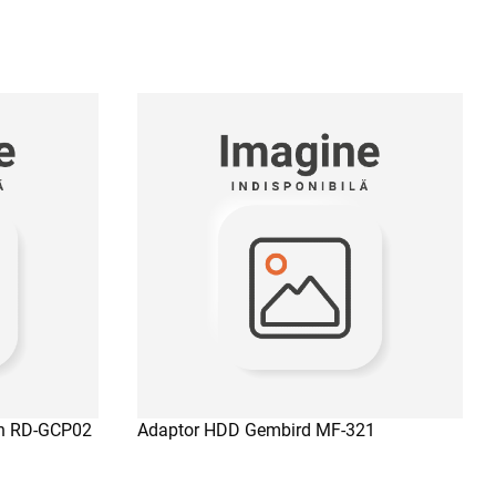
x
ADAUGA IN COS
on RD-GCP02
Adaptor HDD Gembird MF-321