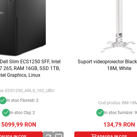
 Dell Slim ECS1250 SFF, Intel
Suport videoproiector Bla
a 7 265, RAM 16GB, SSD 1TB,
18M, White
ntel Graphics, Linux
s:
ECS1250_ARLS_102_UBU
In stoc Floresti: 2
Cod produs:
BM-18
In stoc Cluj: 2
In stoc furnizor: 
5099,99
RON
134,79
RON
DAUGA IN COS
ADAUGA IN COS