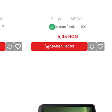
02
Cod produs:
MF-321
317
In stoc furnizor: 100
5,05
RON
ADAUGA IN COS