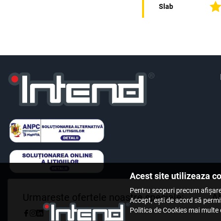
Slab
Acest site utilizeaza c
Pentru scopuri precum afișare
Urmareste ofertele noastre speciale:
Ab
Accept, ești de acord să permiț
Politica de Cookies mai multe d
Fii