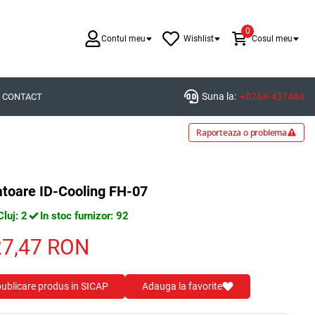
0
Contul meu
Wishlist
Cosul meu
Suna la:
+0264-437484
CONTACT
Raporteaza o problema
atoare ID-Cooling FH-07
Cluj: 2
In stoc furnizor: 92
27,47
RON
 publicare produs in SICAP
Adauga la favorite