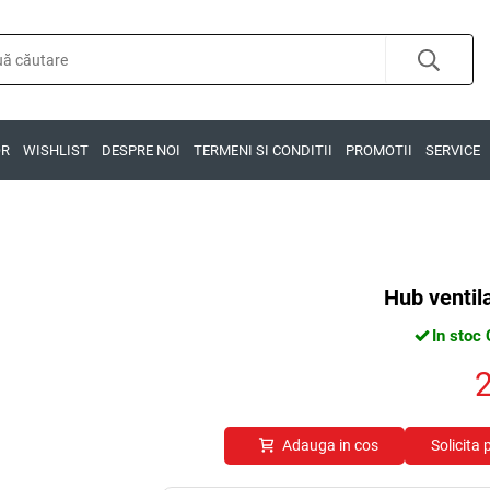
OR
WISHLIST
DESPRE NOI
TERMENI SI CONDITII
PROMOTII
SERVICE
Hub ventil
In stoc 
Adauga in cos
Solicita