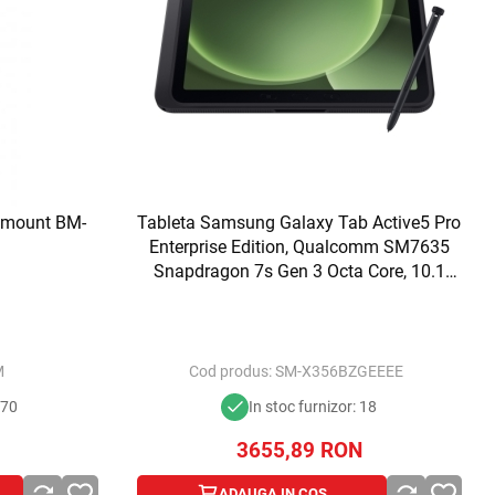
ckmount BM-
Tableta Samsung Galaxy Tab Active5 Pro
Enterprise Edition, Qualcomm SM7635
Snapdragon 7s Gen 3 Octa Core, 10.1
inch, RAM 8GB, 256GB, Wi-Fi, Bt, 5G,
Android 15, Green
M
Cod produs:
SM-X356BZGEEEE
970
In stoc furnizor: 18
3655,89
RON
ADAUGA IN COS