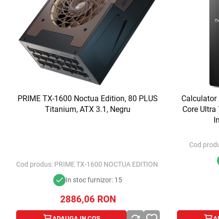
PRIME TX-1600 Noctua Edition, 80 PLUS
Calculator
Titanium, ATX 3.1, Negru
Core Ultr
I
Cod produ
Cod produs:
PRIME TX-1600 NOCTUA EDITION
In stoc furnizor: 15
2886,06
RON
ADAUGA IN COS
A