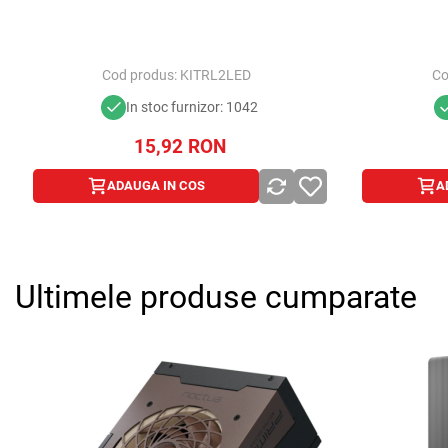
Cod produs:
KITRL2LED
Co
In stoc furnizor: 1042
15,92
RON
ADAUGA IN COS
A
Ultimele produse cumparate