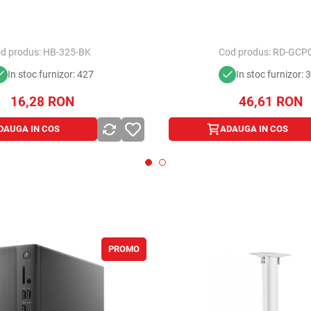
d produs:
HB-325-BK
Cod produs:
RD-GCP
In stoc furnizor: 427
In stoc furnizor: 
16,28
RON
46,61
RON
DAUGA IN COS
ADAUGA IN COS
PROMO