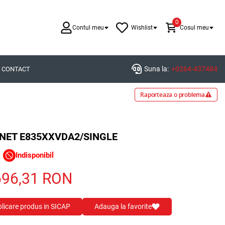
0
Contul meu
Wishlist
Cosul meu
Suna la:
+0264-437484
CONTACT
Raporteaza o problema
RNET E835XXVDA2/SINGLE
Indisponibil
696,31
RON
blicare produs in SICAP
Adauga la favorite