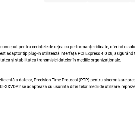
ceput pentru cerințele de rețea cu performanțe ridicate, oferind o soluț
 adaptor tip plug-in utilizează interfața PCI Express 4.0 x8, asigurând tra
tea și stabilitatea transmisiei datelor în mediile organizaționale.
entă a datelor, Precision Time Protocol (PTP) pentru sincronizare precisă
-XXVDA2 se adaptează cu ușurință diferitelor medii de utilizare, reprezent