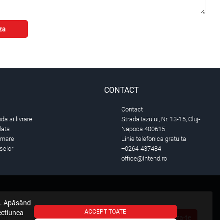
za
CONTACT
Contact
a si livrare
Strada Iazului, Nr. 13-15, Cluj-
lata
Napoca 400615
urnare
Linie telefonica gratuita
selor
+0264-437484
office@intend.ro
e. Apăsând
ACCEPT TOATE
sectiunea
Aboneaza-te