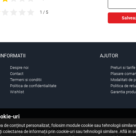
1 / 5
Salvea
INFORMATII
AJUTOR
Despre noi
Preturi si tarife
Contact
Plasare comand
Termeni si conditii
Modalitati de p
Politica de confidentialitate
Politica de ret
Wishlist
Garantia produ
ookie-uri
a de conținut personalizat, folosim module cookie sau tehnologii similar
oneaza-te la Newsletter
i colectarea de informații prin cookie-uri sau tehnologii similare. Află in 