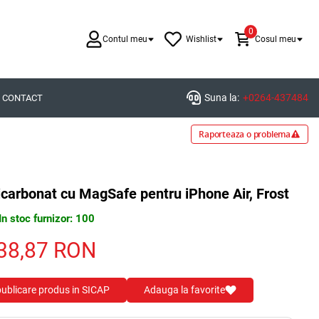
0
Contul meu
Wishlist
Cosul meu
Suna la:
+0264-437484
CONTACT
Raporteaza o problema
icarbonat cu MagSafe pentru iPhone Air, Frost
In stoc furnizor: 100
38,87
RON
 publicare produs in SICAP
Adauga la favorite