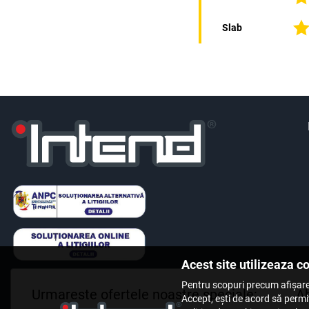
Slab
Acest site utilizeaza c
Pentru scopuri precum afișare
Urmareste ofertele noastre speciale:
Ab
Accept, ești de acord să permiț