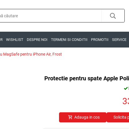
OR
WISHLIST
DESPRE NOI
TERMENI SI CONDITII
PROMOTII
SERVICE
cu MagSafe pentru iPhone Air, Frost
Protectie pentru spate Apple Pol
3
Adauga in cos
Solicita