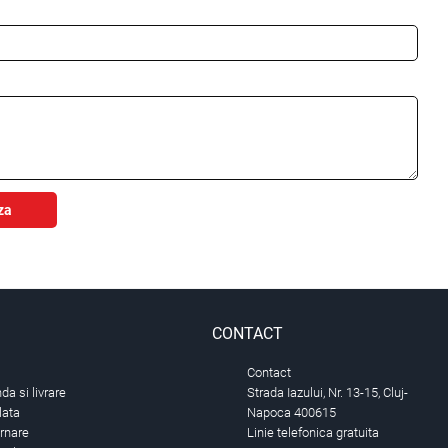
za
CONTACT
Contact
a si livrare
Strada Iazului, Nr. 13-15, Cluj-
lata
Napoca 400615
urnare
Linie telefonica gratuita