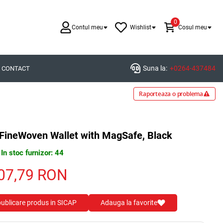
0
Contul meu
Wishlist
Cosul meu
Suna la:
+0264-437484
CONTACT
Raporteaza o problema
 FineWoven Wallet with MagSafe, Black
In stoc furnizor: 44
07,79
RON
 publicare produs in SICAP
Adauga la favorite