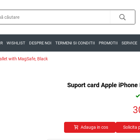
OR
WISHLIST
DESPRE NOI
TERMENI SI CONDITII
PROMOTII
SERVICE
llet with MagSafe, Black
Suport card Apple iPhone
3
Adauga in cos
Solicita