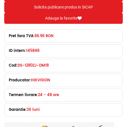
Solicita publicare produs in SICAP
Adauga la favorite
Pret fara TVA:
66.96 RON
ID intern:
145848
Cod:
DS-1280ZJ-DM18
Producator:
HIKVISION
Termen livrare:
24 - 48 ore
Garantie:
36 luni