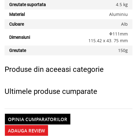
4.5 kg
Greutate suportata
Aluminiu
Material
Alb
Culoare
x
Φ111mm
Dimensiuni
115.42 x 43. 75 mm
150g
Greutate
Produse din aceeasi categorie
Ultimele produse cumparate
OPINIA CUMPARATORILOR
ADAUGA REVIEW