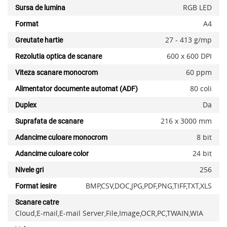
RGB LED
Sursa de lumina
A4
Format
27 - 413 g/mp
Greutate hartie
600 x 600 DPI
Rezolutia optica de scanare
60 ppm
Viteza scanare monocrom
80 coli
Alimentator documente automat (ADF)
Da
Duplex
216 x 3000 mm
Suprafata de scanare
8 bit
Adancime culoare monocrom
24 bit
Adancime culoare color
256
Nivele gri
BMP,CSV,DOC,JPG,PDF,PNG,TIFF,TXT,XLS
Format iesire
x
Scanare catre
Cloud,E-mail,E-mail Server,File,Image,OCR,PC,TWAIN,WIA