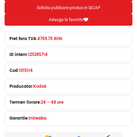
Solicita publicare produs in SICAP
Adauga la favorite
Pret fara TVA:
4769.70 RON
ID intern:
125285714
Cod:
1015114
Producator:
Kodak
Termen livrare:
24 - 48 ore
Garantie:
Intreaba