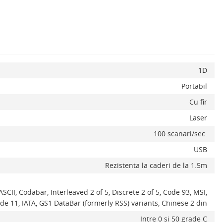
ADAUGA IN COS
1D
Portabil
Cu fir
Laser
100 scanari/sec.
USB
Rezistenta la caderi de la 1.5m
II, Codabar, Interleaved 2 of 5, Discrete 2 of 5, Code 93, MSI,
de 11, IATA, GS1 DataBar (formerly RSS) variants, Chinese 2 din
Intre 0 si 50 grade C