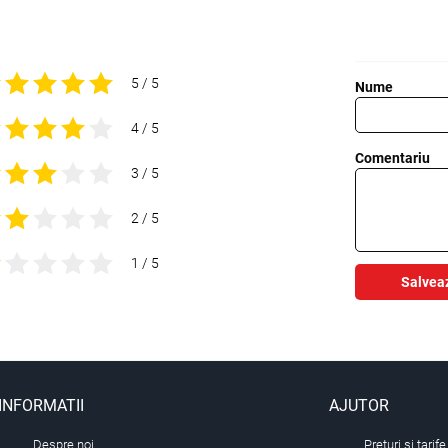
5 / 5
Nume
4 / 5
Comentariu
3 / 5
2 / 5
1 / 5
Salvea
INFORMATII
AJUTOR
Despre noi
Preturi si tarife