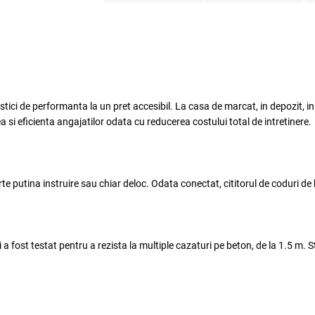
stici de performanta la un pret accesibil.
La casa de marcat, in depozit, in 
 si eficienta angajatilor odata cu reducerea costului total de intretinere
.
arte putina instruire sau chiar deloc. Odata conectat,
cititorul de coduri de
i a fost testat pentru a rezista la multiple cazaturi pe beton, de la 1.5 m.
S