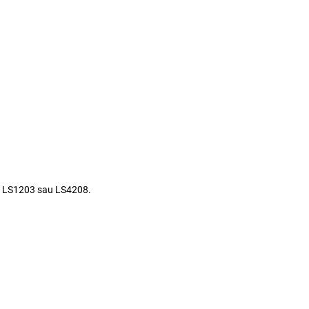
x
a
LS1203
sau
LS4208
.