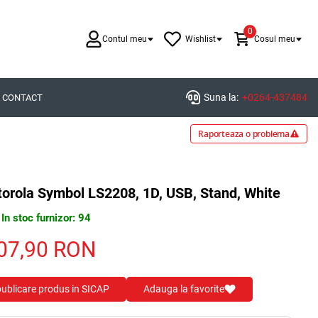
0
Contul meu
Wishlist
Cosul meu
Suna la:
+0264-437484
CONTACT
Raporteaza o problema
otorola Symbol LS2208, 1D, USB, Stand, White
In stoc furnizor: 94
07,90
RON
 publicare produs in SICAP
Adauga la favorite