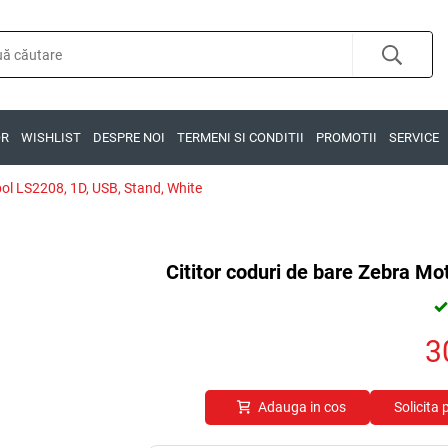
OR
WISHLIST
DESPRE NOI
TERMENI SI CONDITII
PROMOTII
SERVICE
bol LS2208, 1D, USB, Stand, White
Cititor coduri de bare Zebra M
3
Adauga in cos
Solicita