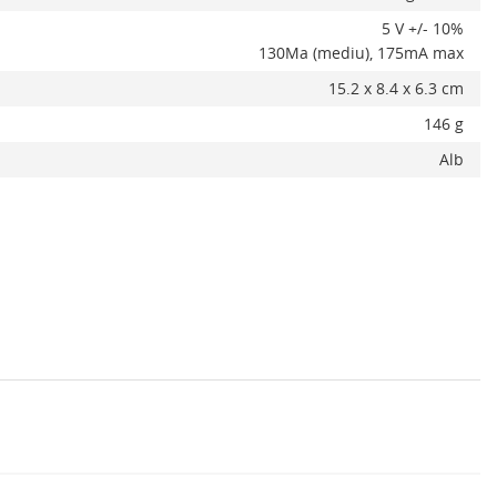
5 V +/- 10%
130Ma (mediu), 175mA max
15.2 x 8.4 x 6.3 cm
146 g
Alb