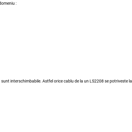
 domeniu :
a
sunt interschimbabile. Astfel orice cablu de la un
LS2208
se potriveste l