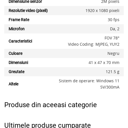
2M pixels
Dimensiune senzor
1920 x 1080 pixeli
Rezolutie video (pixeli)
30 fps
Frame Rate
Da, 2
Microfon
FOV 78°
Caracteristici
Video Coding: MJPEG, YUY2
x
Negru
Culoare
41 x 47 x 70 mm
Dimensiuni
121.5 g
Greutate
Sistem de operare: Windows 11
Altele
5V/300mA
Produse din aceeasi categorie
Ultimele produse cumparate