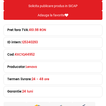
Solicita publicare produs in SICAP
Adauga la favorite
Pret fara TVA:
461.98 RON
ID intern:
125340293
Cod:
4XC1Q44952
Producator:
Lenovo
Termen livrare:
24 - 48 ore
Garantie:
24 luni