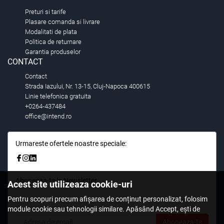
Preturi si tarife
Plasare comanda si livrare
Modalitati de plata
Politica de returnare
Garantia produselor
CONTACT
Contact
Strada Iazului, Nr. 13-15, Cluj-Napoca 400615
Linie telefonica gratuita
+0264-437484
office@intend.ro
Urmareste ofertele noastre speciale:
Aboneaza-te la Newsletter
Acest site utilizeaza cookie-uri
Fii primul care stie. Inscrieti-vă la newsletter astazi.
Pentru scopuri precum afișarea de conținut personalizat, folosim
module cookie sau tehnologii similare. Apăsând Accept, ești de
acord să permiți colectarea de informații prin cookie-uri sau
Aboneaza-te