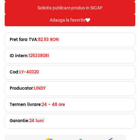
Solicita publicare produs in SICAP
Adauga la favorite
Pret fara TVA:
82.93 RON
ID intern:
125338081
Cod:
LY-40320
Producator:
LINDY
Termen livrare:
24 - 48 ore
Garantie:
24 luni