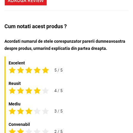
ADAUGA REVIEW
Cum notati acest produs ?
Acordati numarul de stele corespunzator parerii dumneavoastra
despre produs, urmarind explicatia din partea dreapta.
Excelent
5 / 5
Reusit
4 / 5
Mediu
3 / 5
Convenabil
2 / 5