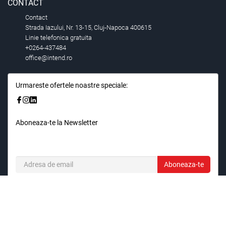
CONTACT
Contact
Strada Iazului, Nr. 13-15, Cluj-Napoca 400615
Linie telefonica gratuita
+0264-437484
office@intend.ro
Urmareste ofertele noastre speciale:
Aboneaza-te la Newsletter
Fii primul care stie. Inscrieti-vă la newsletter astazi.
Aboneaza-te
© 2026,
Intend.ro
.