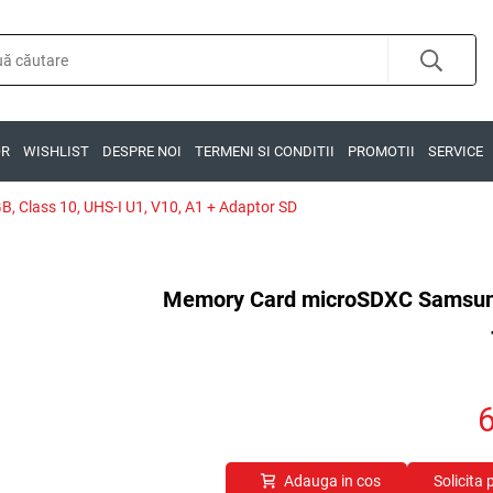
OR
WISHLIST
DESPRE NOI
TERMENI SI CONDITII
PROMOTII
SERVICE
Class 10, UHS-I U1, V10, A1 + Adaptor SD
Memory Card microSDXC Samsung 
Adauga in cos
Solicita