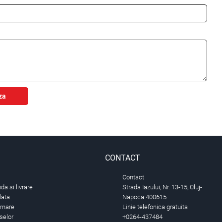
za
CONTACT
Contact
a si livrare
Strada Iazului, Nr. 13-15, Cluj-
lata
Napoca 400615
urnare
Linie telefonica gratuita
selor
+0264-437484