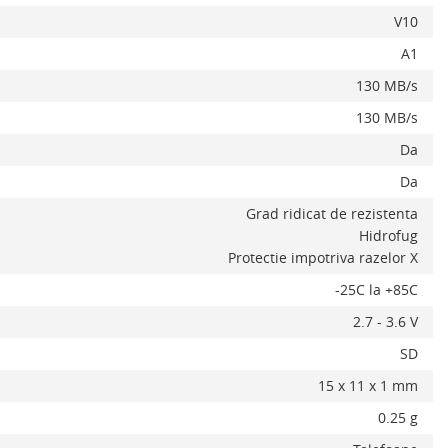
V10
A1
130 MB/s
130 MB/s
Da
Da
Grad ridicat de rezistenta
Hidrofug
Protectie impotriva razelor X
-25C la +85C
2.7 - 3.6 V
Alerta stoc
SD
15 x 11 x 1 mm
0.25 g