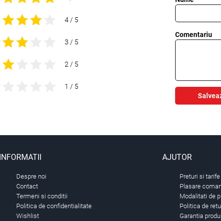
4 / 5
Comentariu
3 / 5
2 / 5
1 / 5
Salvea
INFORMATII
AJUTOR
Despre noi
Preturi si tarife
Contact
Plasare comand
Termeni si conditii
Modalitati de p
Politica de confidentialitate
Politica de ret
Wishlist
Garantia produ