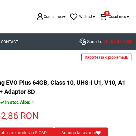
0
Contul meu
Wishlist
Cosul meu
Suna la:
+0264-437484
CONTACT
Raporteaza o problema
EVO Plus 64GB, Class 10, UHS-I U1, V10, A1
+ Adaptor SD
In stoc Alba: 1
62,86
RON
 publicare produs in SICAP
Adauga la favorite