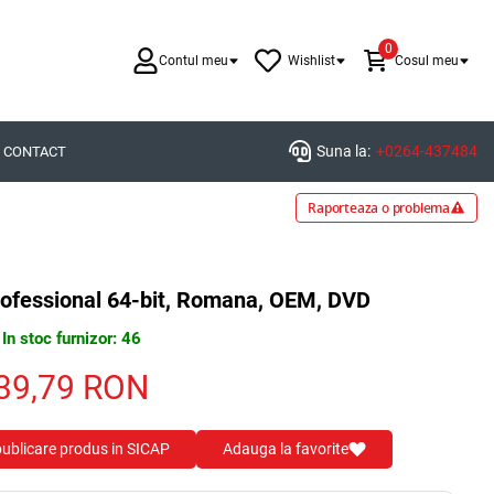
0
Contul meu
Wishlist
Cosul meu
Suna la:
+0264-437484
CONTACT
Raporteaza o problema
ofessional 64-bit, Romana, OEM, DVD
In stoc furnizor: 46
39,79
RON
 publicare produs in SICAP
Adauga la favorite