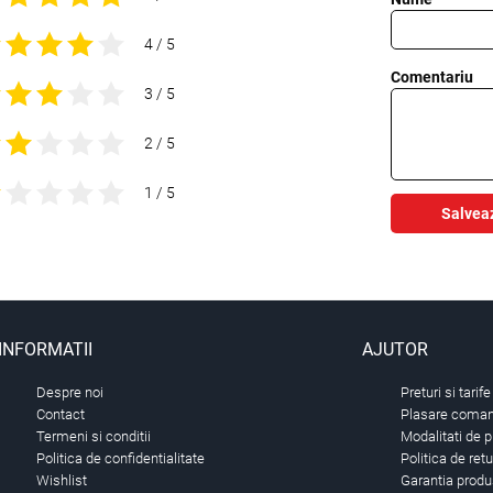
4 / 5
Comentariu
3 / 5
2 / 5
1 / 5
Salvea
INFORMATII
AJUTOR
Despre noi
Preturi si tarife
Contact
Plasare comand
Termeni si conditii
Modalitati de p
Politica de confidentialitate
Politica de ret
Wishlist
Garantia produ