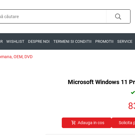
OR
WISHLIST
DESPRE NOI
TERMENI SI CONDITII
PROMOTII
SERVICE
 Romana, OEM, DVD
Microsoft Windows 11 Pr
8
Adauga in cos
Solicita