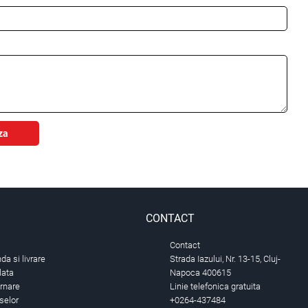
za
CONTACT
Contact
a si livrare
Strada Iazului, Nr. 13-15, Cluj-
lata
Napoca 400615
urnare
Linie telefonica gratuita
selor
+0264-437484