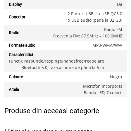
Da
Display
2 Porturi USB: 1x USB QC3.0
Conectori
1x USB audio (pana la 32 GB)
Radio FM
Radio
Frecvența FM: 87.5MHz – 108.0MHZ
x
MP3/WMA/WAV
Formate audio
Caracteristici
Functii: raspunde/respinge/handsfree/reapelare
Bluetooth 5.0, raza actiune de până la 5 m
Negru
Culoare
Microfon incorporat
Altele
Banda LED, 7 culori.
Produse din aceeasi categorie