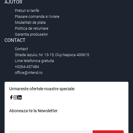
AJUTOR
Preturi si tarife
Plasare comanda si livrare
Modalitati de plata
Politica de returnare
Garantia produselor
CONTACT
Contact
Strada Iazului, Nr. 13-15, Cluj-Napoca 400615
Linie telefonica gratuita
+0264-437484
office@intend.ro
Urmareste ofertele noastre speciale:
Aboneaza-te la Newsletter
Fii primul care stie. Inscrieti-vă la newsletter astazi.