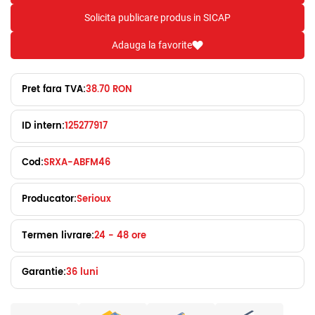
Solicita publicare produs in SICAP
Adauga la favorite
Pret fara TVA:
38.70 RON
ID intern:
125277917
Cod:
SRXA-ABFM46
Producator:
Serioux
Termen livrare:
24 - 48 ore
Garantie:
36 luni