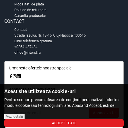
Modalitati de plata
Politica de returnare
Garantia produselor
CONTACT
Contact
Strada Iazului, Nr. 13-15, Cluj-Napoca 400615
Linie telefonica gratuita
+0264-437484
office@intend.ro
Urmareste ofertele noastre speciale:
Aboneaza-te la Newsletter
Acest site utilizeaza cookie-uri
Fii primul care stie. Inscrieti-vă la newsletter astazi.
Pentru scopuri precum afișarea de conținut personalizat, folosim
module cookie sau tehnologii similare. Apăsând Accept, ești de
acord să permiți colectarea de informații prin cookie-uri sau
Aboneaza-te
tehnologii similare. Află in sectiunea Politica de Cookies mai multe
Vezi detalii
despre cookie-uri, inclusiv despre posibilitatea retragerii acordului.
ACCEPT TOATE