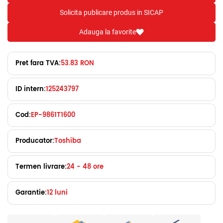
Solicita publicare produs in SICAP
Adauga la favorite
Pret fara TVA:
53.83 RON
ID intern:
125243797
Cod:
EP-9861T1600
Producator:
Toshiba
Termen livrare:
24 - 48 ore
Garantie:
12 luni