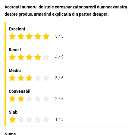
Acordati numarul de stele corespunzator parerii dumneavoastra
despre produs, urmarind explicatia din partea dreapta.
Excelent
5 / 5
Reusit
4 / 5
Mediu
3 / 5
Convenabil
2 / 5
Slab
1 / 5
Nume