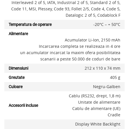
Interleaved 2 of 5, IATA, Industrial 2 of 5, Standard 2 of 5,
x
Code 11, MSI, Plessey, Code 93, Follet 2/5, Code 4, Code 5,
Datalogic 2 of 5, Codablock F
-20°C – + 50°C
Temperatura de operare
Alimentare
Acumulator Li-Ion, 2150 mAh
Incarcarea completa se realizeaza in 4 ore
un acumulator incarcat la maxim ofera posibilitatea
scanarii a peste 50.000 de coduri de bare
212 x 110 x 74 mm
Dimensiuni
405 g
Greutate
Negru-Galben
Culoare
Cablu (RS232, drept, 1,8 m)
Unitate de alimentare
Accesorii incluse
Cablu de alimentare (UE)
Cradle
Display White Backlight