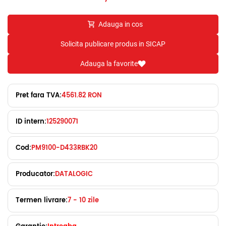
Adauga in cos
Solicita publicare produs in SICAP
Adauga la favorite
Pret fara TVA:
4561.82 RON
ID intern:
125290071
Cod:
PM9100-D433RBK20
Producator:
DATALOGIC
Termen livrare:
7 - 10 zile