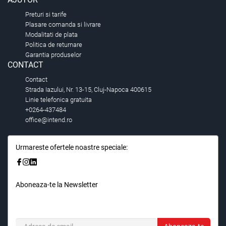
Preturi si tarife
Plasare comanda si livrare
Modalitati de plata
Politica de returnare
Garantia produselor
CONTACT
Contact
Strada Iazului, Nr. 13-15, Cluj-Napoca 400615
Linie telefonica gratuita
+0264-437484
office@intend.ro
Urmareste ofertele noastre speciale:
Aboneaza-te la Newsletter
Fii primul care stie. Inscrieti-vă la newsletter astazi.