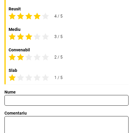
Reusit
4 / 5
Mediu
3 / 5
Convenabil
2 / 5
Slab
1 / 5
Nume
Comentariu