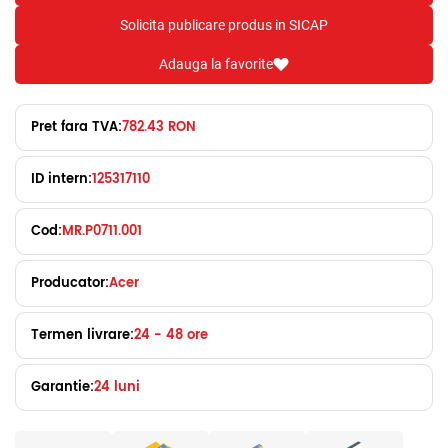
Solicita publicare produs in SICAP
Adauga la favorite
Pret fara TVA:
782.43 RON
ID intern:
125317110
Cod:
MR.P0711.001
Producator:
Acer
Termen livrare:
24 - 48 ore
Garantie:
24 luni