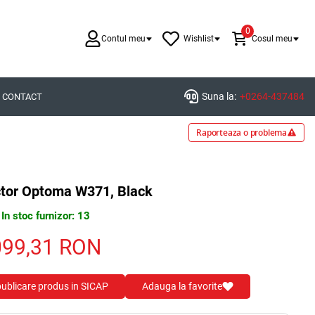
0
Contul meu
Wishlist
Cosul meu
Suna la:
+0264-437484
CONTACT
Raporteaza o problema
ctor Optoma W371, Black
In stoc furnizor: 13
099,31
RON
 publicare produs in SICAP
Adauga la favorite