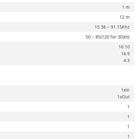
1 m
12 m
15.38 ~ 91.15Khz
50 ~ 85(120 for 3D)Hz
16:10
16:9
4:3
1xIn
1xOut
1
1
1
1