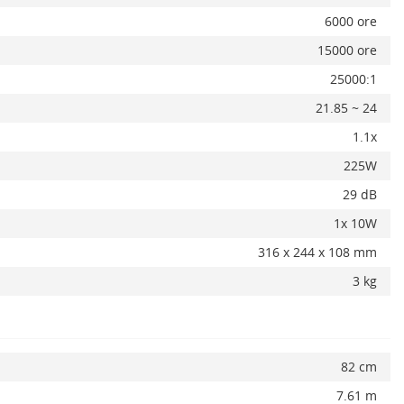
6000 ore
15000 ore
25000:1
21.85 ~ 24
1.1x
225W
29 dB
1x 10W
316 x 244 x 108 mm
3 kg
ADAUGA IN COS
82 cm
7.61 m