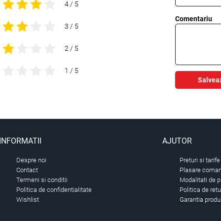
4 / 5
Comentariu
3 / 5
2 / 5
1 / 5
Salvea
INFORMATII
AJUTOR
Despre noi
Preturi si tarife
Contact
Plasare comand
Termeni si conditii
Modalitati de p
Politica de confidentialitate
Politica de ret
Wishlist
Garantia produ