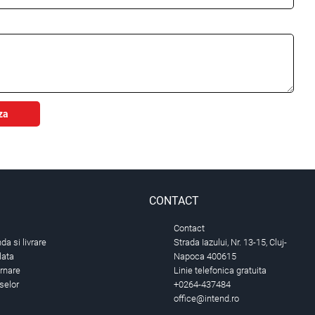
za
CONTACT
Contact
a si livrare
Strada Iazului, Nr. 13-15, Cluj-
lata
Napoca 400615
urnare
Linie telefonica gratuita
selor
+0264-437484
office@intend.ro