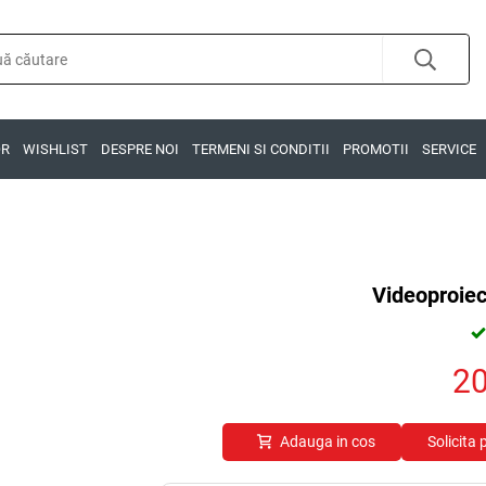
OR
WISHLIST
DESPRE NOI
TERMENI SI CONDITII
PROMOTII
SERVICE
Videoproie
2
Adauga in cos
Solicita