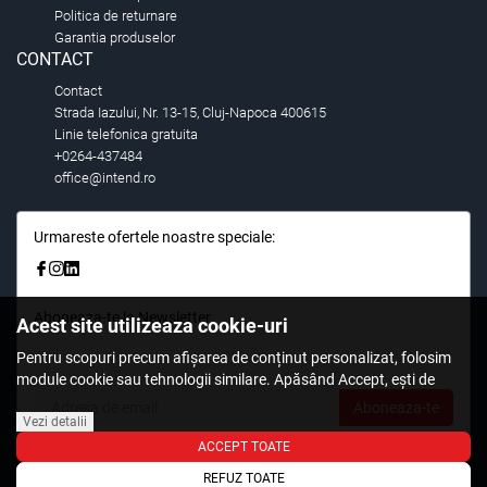
Politica de returnare
Garantia produselor
CONTACT
Contact
Strada Iazului, Nr. 13-15, Cluj-Napoca 400615
Linie telefonica gratuita
+0264-437484
office@intend.ro
Urmareste ofertele noastre speciale:
Aboneaza-te la Newsletter
Acest site utilizeaza cookie-uri
Fii primul care stie. Inscrieti-vă la newsletter astazi.
Pentru scopuri precum afișarea de conținut personalizat, folosim
module cookie sau tehnologii similare. Apăsând Accept, ești de
acord să permiți colectarea de informații prin cookie-uri sau
Aboneaza-te
tehnologii similare. Află in sectiunea Politica de Cookies mai multe
Vezi detalii
despre cookie-uri, inclusiv despre posibilitatea retragerii acordului.
ACCEPT TOATE
REFUZ TOATE
© 2026,
Intend.ro
.