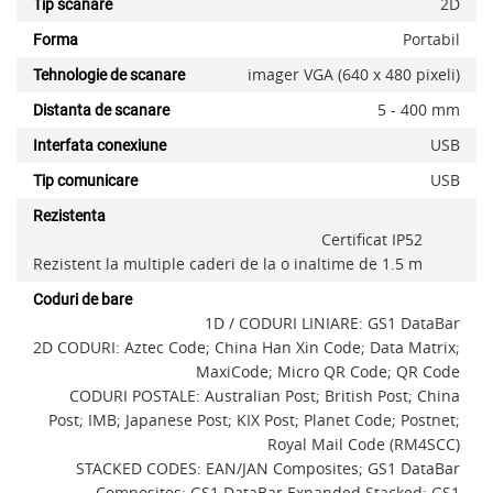
2D
Tip scanare
Portabil
Forma
imager VGA (640 x 480 pixeli)
Tehnologie de scanare
5 - 400 mm
Distanta de scanare
USB
Interfata conexiune
USB
Tip comunicare
Rezistenta
Certificat IP52
Rezistent la multiple caderi de la o inaltime de 1.5 m
Coduri de bare
1D / CODURI LINIARE: GS1 DataBar
2D CODURI: Aztec Code; China Han Xin Code; Data Matrix;
MaxiCode; Micro QR Code; QR Code
CODURI POSTALE: Australian Post; British Post; China
x
Post; IMB; Japanese Post; KIX Post; Planet Code; Postnet;
Royal Mail Code (RM4SCC)
STACKED CODES: EAN/JAN Composites; GS1 DataBar
Composites; GS1 DataBar Expanded Stacked; GS1