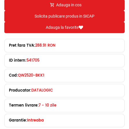
Adauga in cos
Solicita publicare produs in SICAP
Adauga la favorite
Pret fara TVA:
288.91 RON
ID intern:
541705
Cod:
QW2520-BKK1
Producator:
DATALOGIC
Termen livrare:
7 - 10 zile
Garantie:
Intreaba