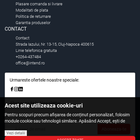
Plasare comanda si livrare
Modalitati de plata
Politica de returnare
Garantia produselor
CONTACT
Contact
Strada Iazului, Nr. 13-15, Cluj-Napoca 400615
Linie telefonica gratuita
+0264-437484
office@intend.ro
Urmareste ofertele noastre speciale:
Aboneaza-te la Newsletter
Acest site utilizeaza cookie-uri
Fii primul care stie. Inscrieti-vă la newsletter astazi.
Pentru scopuri precum afișarea de conținut personalizat, folosim
module cookie sau tehnologii similare. Apăsând Accept, ești de
acord să permiți colectarea de informații prin cookie-uri sau
Aboneaza-te
tehnologii similare. Află in sectiunea Politica de Cookies mai multe
Vezi detalii
despre cookie-uri, inclusiv despre posibilitatea retragerii acordului.