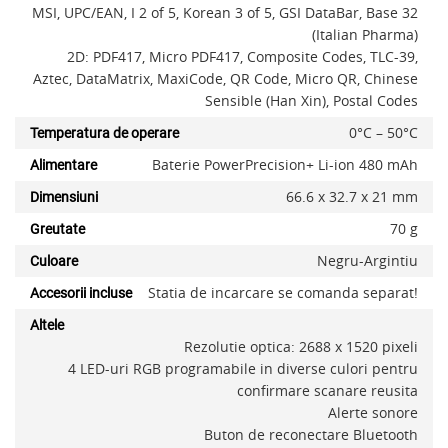
MSI, UPC/EAN, I 2 of 5, Korean 3 of 5, GSI DataBar, Base 32
(Italian Pharma)
2D: PDF417, Micro PDF417, Composite Codes, TLC-39,
Aztec, DataMatrix, MaxiCode, QR Code, Micro QR, Chinese
Sensible (Han Xin), Postal Codes
0°C – 50°C
Temperatura de operare
Baterie PowerPrecision+ Li-ion 480 mAh
Alimentare
66.6 x 32.7 x 21 mm
Dimensiuni
70 g
Greutate
Negru-Argintiu
Culoare
Statia de incarcare se comanda separat!
Accesorii incluse
Altele
Alerta stoc
Rezolutie optica: 2688 x 1520 pixeli
4 LED-uri RGB programabile in diverse culori pentru
confirmare scanare reusita
Alerte sonore
Buton de reconectare Bluetooth