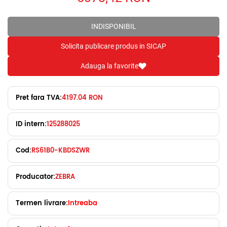
INDISPONIBIL
Solicita publicare produs in SICAP
Adauga la favorite
Pret fara TVA:
4197.04 RON
ID intern:
125288025
Cod:
RS61B0-KBDSZWR
Producator:
ZEBRA
Termen livrare:
Intreaba