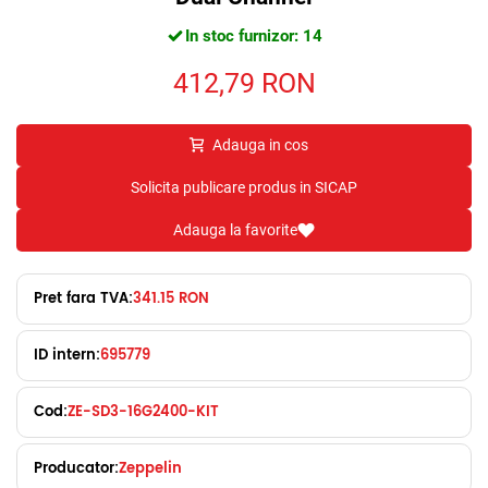
In stoc furnizor: 14
412,79
RON
Adauga in cos
Solicita publicare produs in SICAP
Adauga la favorite
Pret fara TVA:
341.15 RON
ID intern:
695779
Cod:
ZE-SD3-16G2400-KIT
Producator:
Zeppelin