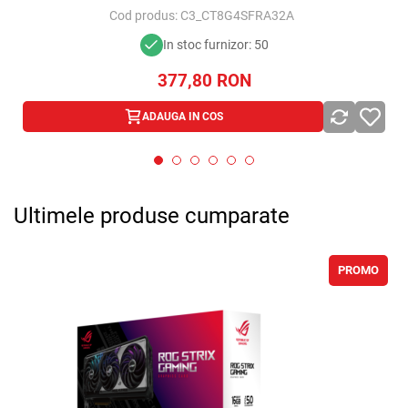
Cod produs:
C3_CT8G4SFRA32A
In stoc furnizor: 50
377,80
RON
ADAUGA IN COS
Ultimele produse cumparate
PROMO