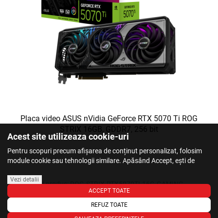
Placa video ASUS nVidia GeForce RTX 5070 Ti ROG
STRIX 16GB, GDDR7, 256 bit
Acest site utilizeaza cookie-uri
Pentru scopuri precum afișarea de conținut personalizat, folosim
module cookie sau tehnologii similare. Apăsând Accept, ești de
acord să permiți colectarea de informații prin cookie-uri sau
tehnologii similare. Află in sectiunea Politica de Cookies mai multe
Vezi detalii
Cod produs:
ROG-STRIX-RTX5070TI-16G-GAMING
despre cookie-uri, inclusiv despre posibilitatea retragerii acordului.
ACCEPT TOATE
In stoc Cluj: 1
REFUZ TOATE