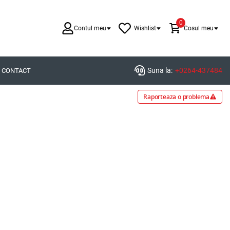
0
Contul meu
Wishlist
Cosul meu
Suna la:
+0264-437484
CONTACT
Raporteaza o problema