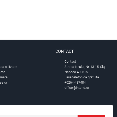
CONTACT
Contact
a si livrare
Strada Iazului, Nr. 13-15, Cluj-
lata
Napoca 400615
urnare
Linie telefonica gratuita
selor
+0264-437484
office@intend.ro