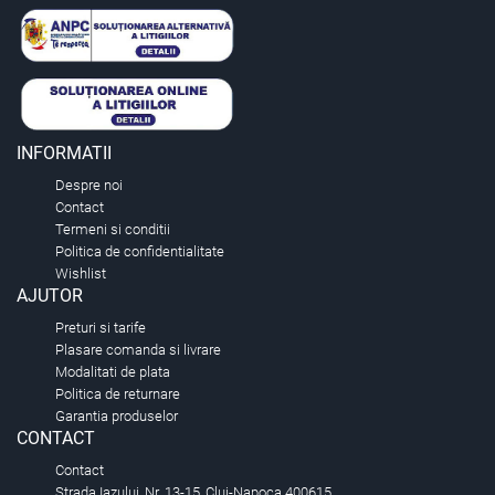
INFORMATII
Despre noi
Contact
Termeni si conditii
Politica de confidentialitate
Wishlist
AJUTOR
Preturi si tarife
Plasare comanda si livrare
Modalitati de plata
Politica de returnare
Garantia produselor
CONTACT
Contact
Strada Iazului, Nr. 13-15, Cluj-Napoca 400615