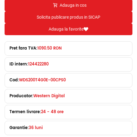
Adauga in cos
Solicita publicare produs in SICAP
Adauga la favorite
Pret fara TVA:
1090.50 RON
ID intern:
124422280
Cod:
WDS200T4G0E-00CPS0
Producator:
Western Digital
Termen livrare:
24 - 48 ore
Garantie:
36 luni