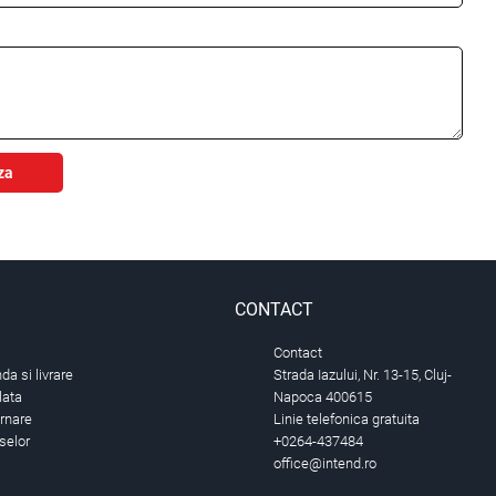
za
CONTACT
Contact
a si livrare
Strada Iazului, Nr. 13-15, Cluj-
lata
Napoca 400615
urnare
Linie telefonica gratuita
selor
+0264-437484
office@intend.ro