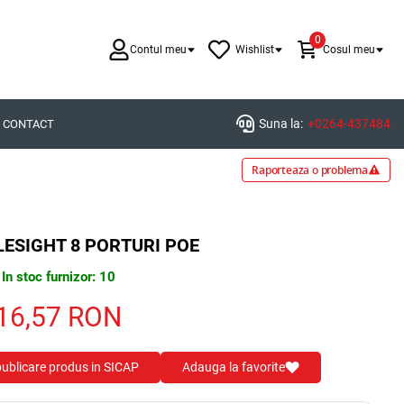
0
Contul meu
Wishlist
Cosul meu
Suna la:
+0264-437484
CONTACT
Raporteaza o problema
LESIGHT 8 PORTURI POE
In stoc furnizor: 10
16,57
RON
 publicare produs in SICAP
Adauga la favorite