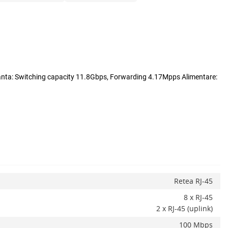
nta: Switching capacity 11.8Gbps, Forwarding 4.17Mpps Alimentare:
x
Retea RJ-45
ADAUGA IN COS
8 x RJ-45
2 x RJ-45 (uplink)
100 Mbps