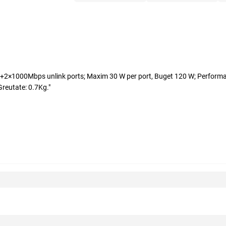
 +2×1000Mbps unlink ports; Maxim 30 W per port, Buget 120 W; Performa
eutate: 0.7Kg."