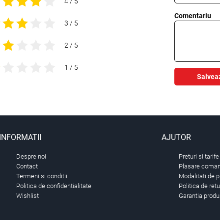
4 / 5
Comentariu
3 / 5
2 / 5
1 / 5
Salvea
INFORMATII
AJUTOR
Despre noi
Preturi si tarife
Contact
Plasare comand
Termeni si conditii
Modalitati de p
Politica de confidentialitate
Politica de ret
Wishlist
Garantia produ