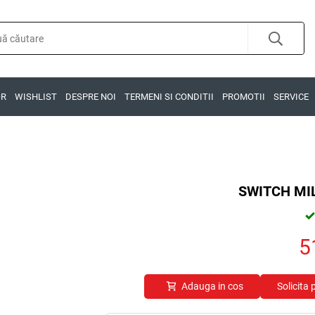
OR
WISHLIST
DESPRE NOI
TERMENI SI CONDITII
PROMOTII
SERVICE
SWITCH MI
5
Adauga in cos
Solicita