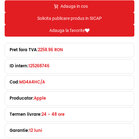
Adauga in cos
Solicita publicare produs in SICAP
Adauga la favorite
Pret fara TVA:
2258.96 RON
ID intern:
125268746
Cod:
MD4A4HC/A
Producator:
Apple
Termen livrare:
24 - 48 ore
Garantie:
12 luni