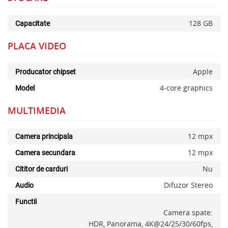
128 GB
Capacitate
PLACA VIDEO
Apple
Producator chipset
4-core graphics
Model
MULTIMEDIA
12 mpx
Camera principala
12 mpx
Camera secundara
Nu
Cititor de carduri
x
Difuzor Stereo
Audio
Functii
Camera spate:
HDR, Panorama, 4K@24/25/30/60fps,