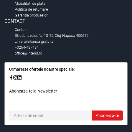
Modalitati de plata
Politica de returnare
Garantia produselor
CONTACT
Contact
Strada Iazului, Nr. 13-15, Cluj-Napoca 400615
Linie telefonica gratuita
+0264-437484
office@intend.ro
Urmareste ofertele noastre speciale:
Aboneaza-te la Newsletter
Fii primul care stie. Inscrieti-vă la newsletter astazi.
Aboneaza-te