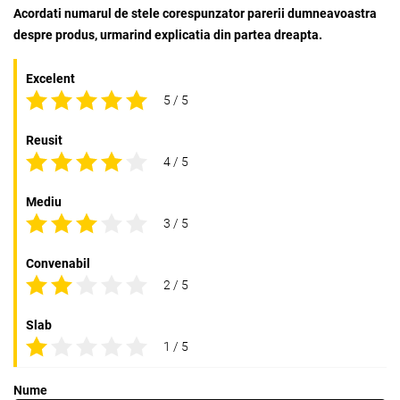
Acordati numarul de stele corespunzator parerii dumneavoastra
despre produs, urmarind explicatia din partea dreapta.
Excelent
5 / 5
Reusit
4 / 5
Mediu
3 / 5
Convenabil
2 / 5
Slab
1 / 5
Nume