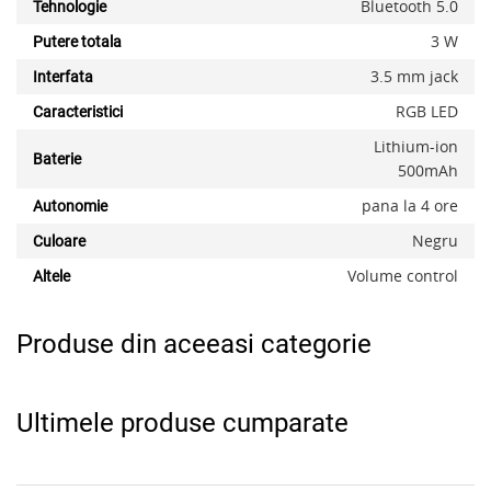
Bluetooth 5.0
Tehnologie
3 W
Putere totala
3.5 mm jack
Interfata
RGB LED
x
Caracteristici
Lithium-ion
Baterie
500mAh
pana la 4 ore
Autonomie
Negru
Culoare
Volume control
Altele
Produse din aceeasi categorie
Ultimele produse cumparate