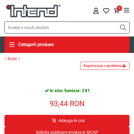
0
Categorii produse
Boxe
Raporteaza o problema
In stoc furnizor: 241
93,44
RON
Adauga in cos
Solicita publicare produs in SICAP