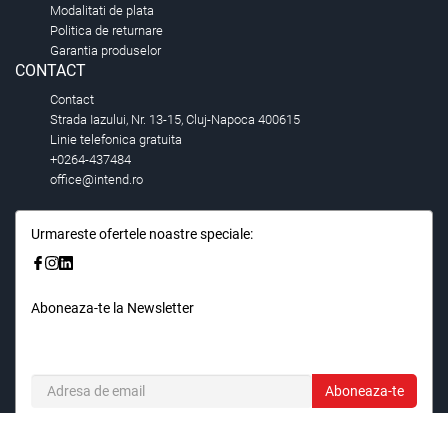
Modalitati de plata
Politica de returnare
Garantia produselor
CONTACT
Contact
Strada Iazului, Nr. 13-15, Cluj-Napoca 400615
Linie telefonica gratuita
+0264-437484
office@intend.ro
Urmareste ofertele noastre speciale:
Aboneaza-te la Newsletter
Fii primul care stie. Inscrieti-vă la newsletter astazi.
Aboneaza-te