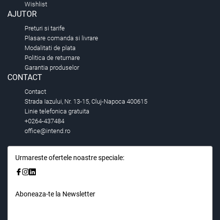
Wishlist
AJUTOR
Preturi si tarife
Plasare comanda si livrare
Modalitati de plata
Politica de returnare
Garantia produselor
CONTACT
Contact
Strada Iazului, Nr. 13-15, Cluj-Napoca 400615
Linie telefonica gratuita
+0264-437484
office@intend.ro
Urmareste ofertele noastre speciale:
Aboneaza-te la Newsletter
Fii primul care stie. Inscrieti-vă la newsletter astazi.