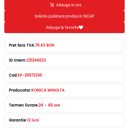
Adauga in cos
Solicita publicare produs in SICAP
Adauga la favorite
Pret fara TVA:
78.43 RON
ID intern:
125246632
Cod:
EP-29972300
Producator:
KONICA MINOLTA
Termen livrare:
24 - 48 ore
Garantie:
12 luni