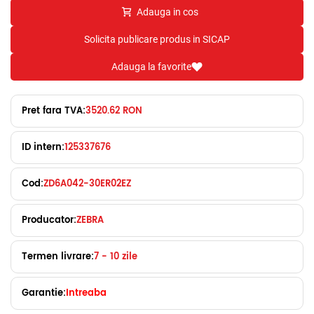
Adauga in cos
Solicita publicare produs in SICAP
Adauga la favorite
Pret fara TVA:
3520.62 RON
ID intern:
125337676
Cod:
ZD6A042-30ER02EZ
Producator:
ZEBRA
Termen livrare:
7 - 10 zile
Garantie:
Intreaba