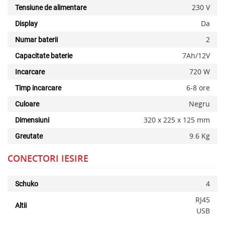
230 V
Tensiune de alimentare
Da
Display
2
Numar baterii
7Ah/12V
Capacitate baterie
720 W
Incarcare
6-8 ore
Timp incarcare
Negru
Culoare
320 x 225 x 125 mm
Dimensiuni
x
9.6 Kg
Greutate
CONECTORI IESIRE
4
Schuko
RJ45
Altii
USB