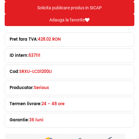
Solicita publicare produs in SICAP
Adauga la favorite
Pret fara TVA:
428.02 RON
ID intern:
637111
Cod:
SRXU-LCD1200LI
Producator:
Serioux
Termen livrare:
24 - 48 ore
Garantie:
36 luni