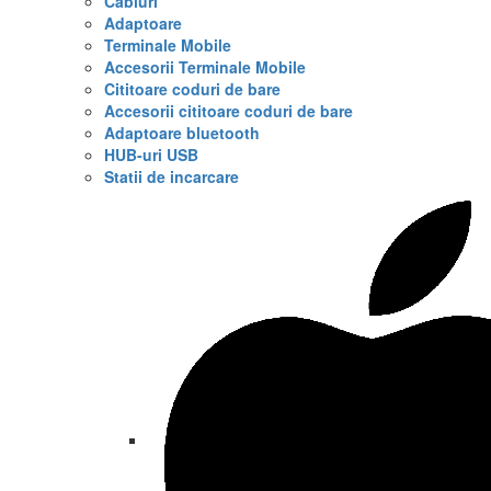
Cabluri
Adaptoare
Terminale Mobile
Accesorii Terminale Mobile
Cititoare coduri de bare
Accesorii cititoare coduri de bare
Adaptoare bluetooth
HUB-uri USB
Statii de incarcare