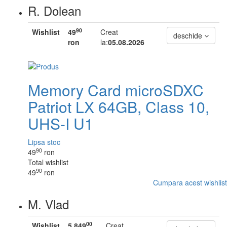
R. Dolean
90
Wishlist
49
Creat
deschide
ron
la:
05.08.2026
Memory Card microSDXC
Patriot LX 64GB, Class 10,
UHS-I U1
Lipsa stoc
90
49
ron
Total wishlist
90
49
ron
Cumpara acest wishlist
M. Vlad
00
Wishlist
5,849
Creat