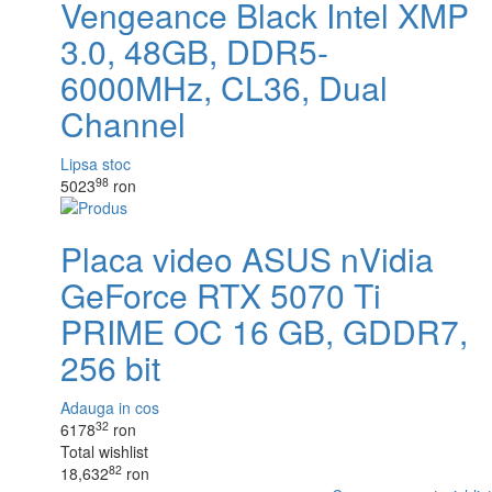
Vengeance Black Intel XMP
3.0, 48GB, DDR5-
6000MHz, CL36, Dual
Channel
Lipsa stoc
98
5023
ron
Placa video ASUS nVidia
GeForce RTX 5070 Ti
PRIME OC 16 GB, GDDR7,
256 bit
Adauga in cos
32
6178
ron
Total wishlist
82
18,632
ron