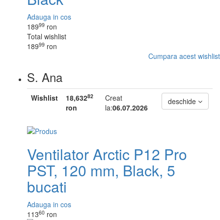
Adauga in cos
99
189
ron
Total wishlist
99
189
ron
Cumpara acest wishlist
S. Ana
82
Wishlist
18,632
Creat
deschide
ron
la:
06.07.2026
Ventilator Arctic P12 Pro
PST, 120 mm, Black, 5
bucati
Adauga in cos
60
113
ron