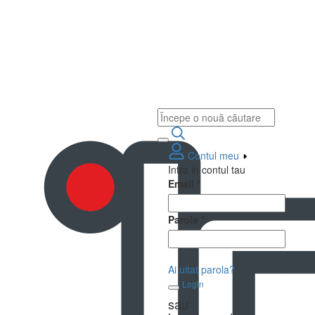
Contul meu
Intra in contul tau
Email
*
Parola
*
Ai uitat parola?
Login
sau