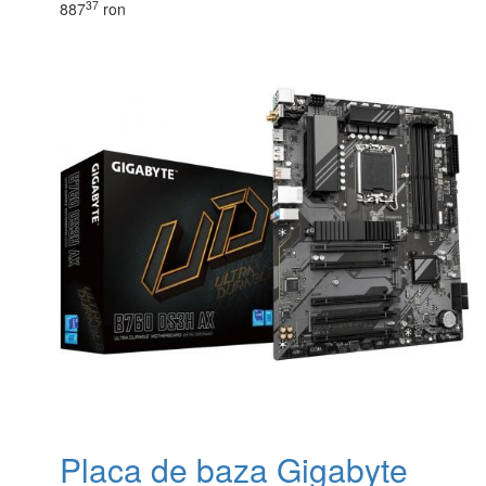
37
887
ron
Placa de baza Gigabyte