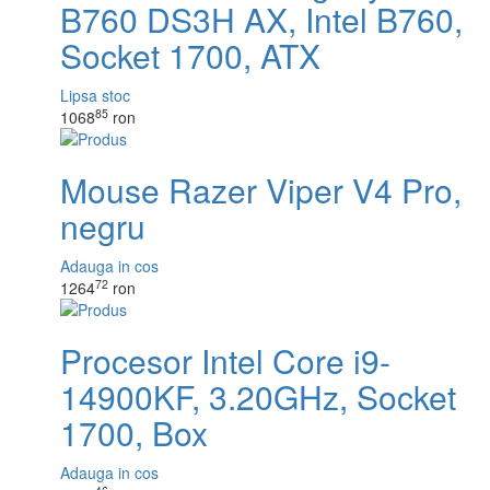
B760 DS3H AX, Intel B760,
Socket 1700, ATX
Lipsa stoc
85
1068
ron
Mouse Razer Viper V4 Pro,
negru
Adauga in cos
72
1264
ron
Procesor Intel Core i9-
14900KF, 3.20GHz, Socket
1700, Box
Adauga in cos