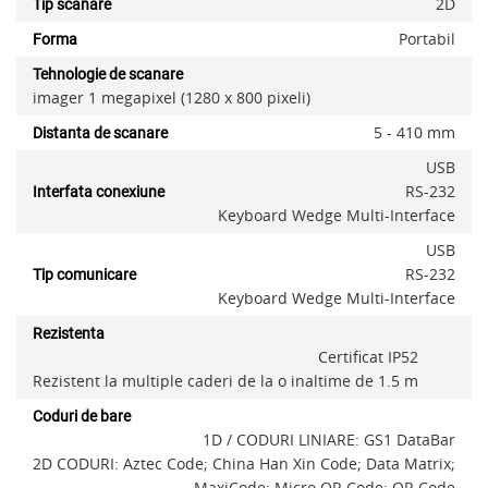
2D
Tip scanare
Portabil
Forma
Tehnologie de scanare
imager 1 megapixel (1280 x 800 pixeli)
5 - 410 mm
Distanta de scanare
USB
RS-232
Interfata conexiune
Keyboard Wedge Multi-Interface
USB
RS-232
Tip comunicare
Keyboard Wedge Multi-Interface
Rezistenta
Certificat IP52
Rezistent la multiple caderi de la o inaltime de 1.5 m
Coduri de bare
x
1D / CODURI LINIARE: GS1 DataBar
2D CODURI: Aztec Code; China Han Xin Code; Data Matrix;
MaxiCode; Micro QR Code; QR Code