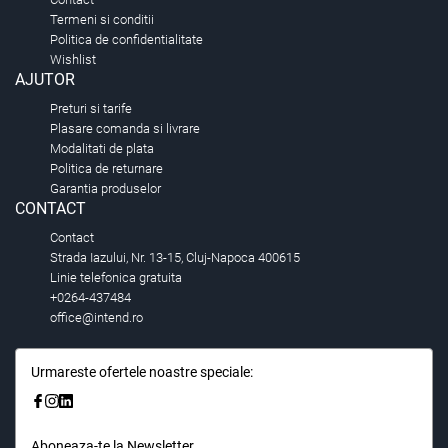
Termeni si conditii
Politica de confidentialitate
Wishlist
AJUTOR
Preturi si tarife
Plasare comanda si livrare
Modalitati de plata
Politica de returnare
Garantia produselor
CONTACT
Contact
Strada Iazului, Nr. 13-15, Cluj-Napoca 400615
Linie telefonica gratuita
+0264-437484
office@intend.ro
Urmareste ofertele noastre speciale:
Aboneaza-te la Newsletter