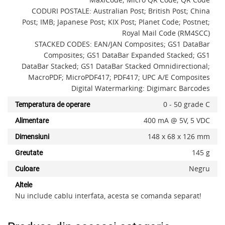
CODURI POSTALE: Australian Post; British Post; China
Post; IMB; Japanese Post; KIX Post; Planet Code; Postnet;
Royal Mail Code (RM4SCC)
STACKED CODES: EAN/JAN Composites; GS1 DataBar
Composites; GS1 DataBar Expanded Stacked; GS1
DataBar Stacked; GS1 DataBar Stacked Omnidirectional;
MacroPDF; MicroPDF417; PDF417; UPC A/E Composites
Digital Watermarking: Digimarc Barcodes
0 - 50 grade C
Temperatura de operare
400 mA @ 5V, 5 VDC
Alimentare
148 x 68 x 126 mm
Dimensiuni
145 g
Greutate
Negru
Culoare
Altele
Nu include cablu interfata, acesta se comanda separat!