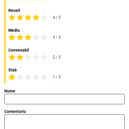
Reusit
4 / 5
Mediu
3 / 5
Convenabil
2 / 5
Slab
1 / 5
Nume
Comentariu